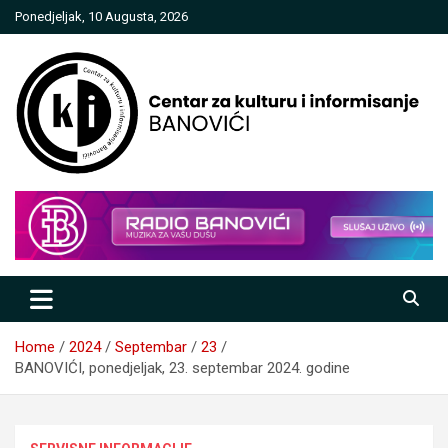
Skip
Ponedjeljak, 10 Augusta, 2026
to
content
Centar za kulturu i informisanje
Banovići
Home
2024
Septembar
23
BANOVIĆI, ponedjeljak, 23. septembar 2024. godine