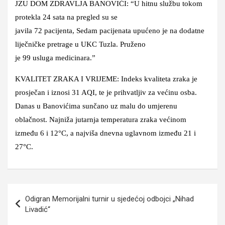
JZU DOM ZDRAVLJA BANOVIĆI: “U hitnu službu tokom
protekla 24 sata na pregled su se
javila 72 pacijenta, Sedam pacijenata upućeno je na dodatne
liječničke pretrage u UKC Tuzla. Pruženo
je 99 usluga medicinara.”
KVALITET ZRAKA I VRIJEME: Indeks kvaliteta zraka je
prosječan i iznosi 31 AQI, te je prihvatljiv za većinu osba.
Danas u Banovićima sunčano uz malu do umjerenu
oblačnost. Najniža jutarnja temperatura zraka većinom
između 6 i 12°C, a najviša dnevna uglavnom između 21 i
27°C.
Navigacija
Odigran Memorijalni turnir u sjedećoj odbojci „Nihad
članaka
Livadić“