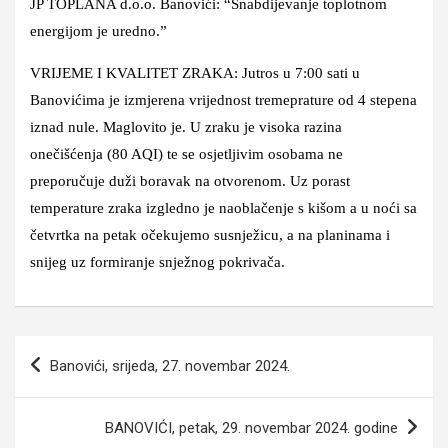
JP TOPLANA d.o.o. Banovići: “Snabdijevanje toplotnom
energijom je uredno.”
VRIJEME I KVALITET ZRAKA: Jutros u 7:00 sati u
Banovićima je izmjerena vrijednost tremeprature od 4 stepena
iznad nule. Maglovito je. U zraku je visoka razina
onečišćenja (80 AQI) te se osjetljivim osobama ne
preporučuje duži boravak na otvorenom. Uz porast
temperature zraka izgledno je naoblačenje s kišom a u noći sa
četvrtka na petak očekujemo susnježicu, a na planinama i
snijeg uz formiranje snježnog pokrivača.
Navigacija
Banovići, srijeda, 27. novembar 2024.
članaka
BANOVIĆI, petak, 29. novembar 2024. godine