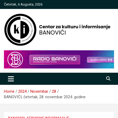
Skip
Četvrtak, 6 Augusta, 2026
to
content
Centar za kulturu i informisanje
Banovići
Home
2024
Novembar
28
BANOVIĆI, četvrtak, 28. novembar 2024. godine