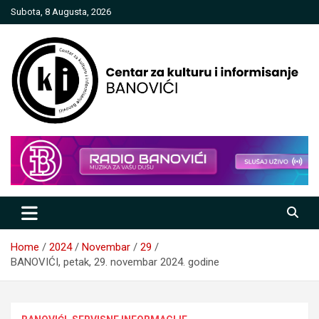
Skip
Subota, 8 Augusta, 2026
to
content
Centar za kulturu i informisanje
Banovići
Home
2024
Novembar
29
BANOVIĆI, petak, 29. novembar 2024. godine