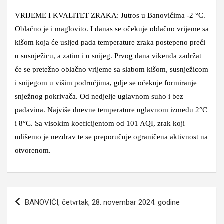
VRIJEME I KVALITET ZRAKA: Jutros u Banovićima -2 °C.
Oblačno je i maglovito. I danas se očekuje oblačno vrijeme sa
kišom koja će usljed pada temperature zraka postepeno preći
u susnježicu, a zatim i u snijeg. Prvog dana vikenda zadržat
će se pretežno oblačno vrijeme sa slabom kišom, susnježicom
i snijegom u višim područjima, gdje se očekuje formiranje
snježnog pokrivača. Od nedjelje uglavnom suho i bez
padavina. Najviše dnevne temperature uglavnom između 2°C
i 8°C. Sa visokim koeficijentom od 101 AQI, zrak koji
udišemo je nezdrav te se preporučuje ograničena aktivnost na
otvorenom.
Navigacija
BANOVIĆI, četvrtak, 28. novembar 2024. godine
članaka