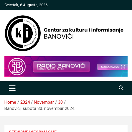
Skip
Četvrtak, 6 Augusta, 2026
to
content
Centar za kulturu i informisanje
Banovići
Home
2024
Novembar
30
Banovići, subota 30. novembar 2024.