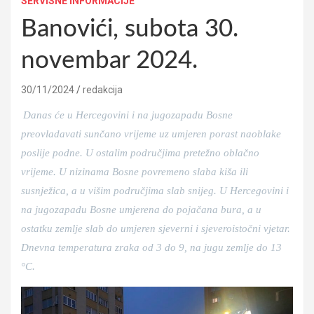
SERVISNE INFORMACIJE
Banovići, subota 30.
novembar 2024.
30/11/2024
redakcija
Danas će u Hercegovini i na jugozapadu Bosne
preovladavati sunčano vrijeme uz umjeren porast naoblake
poslije podne. U ostalim područjima pretežno oblačno
vrijeme. U nizinama Bosne povremeno slaba kiša ili
susnježica, a u višim područjima slab snijeg. U Hercegovini i
na jugozapadu Bosne umjerena do pojačana bura, a u
ostatku zemlje slab do umjeren sjeverni i sjeveroistočni vjetar.
Dnevna temperatura zraka od 3 do 9, na jugu zemlje do 13
°C.