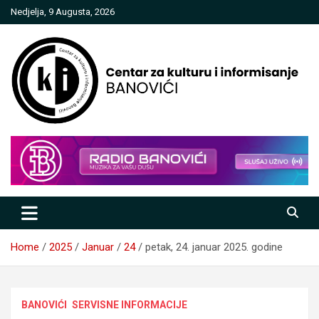
Skip
Nedjelja, 9 Augusta, 2026
to
content
Centar za kulturu i informisanje
Banovići
Home
2025
Januar
24
petak, 24. januar 2025. godine
BANOVIĆI
SERVISNE INFORMACIJE