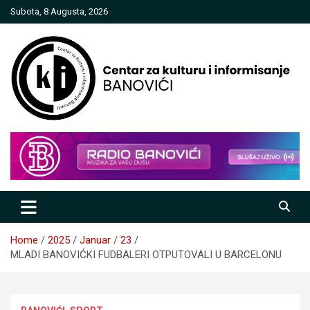
Skip
Subota, 8 Augusta, 2026
to
content
Centar za kulturu i informisanje
Banovići
Home
2025
Januar
23
MLADI BANOVIĆKI FUDBALERI OTPUTOVALI U BARCELONU