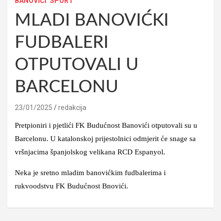
BANOVIĆI
SPORT
MLADI BANOVIĆKI
FUDBALERI
OTPUTOVALI U
BARCELONU
23/01/2025
redakcija
Pretpioniri i pjetlići FK Budućnost Banovići otputovali su u
Barcelonu. U katalonskoj prijestolnici odmjerit će snage sa
vršnjacima španjolskog velikana RCD Espanyol.
Neka je sretno mladim banovićkim fudbalerima i
rukvoodstvu FK Budućnost Bnovići.