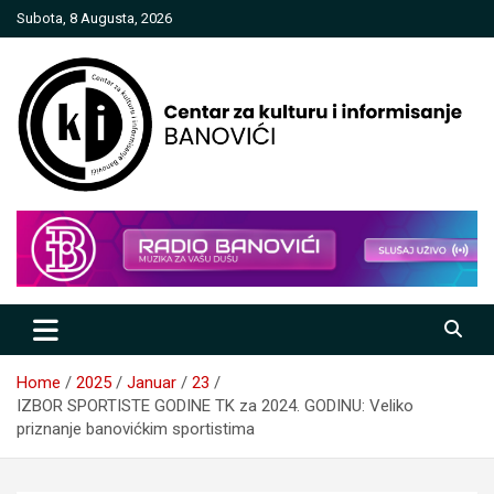
Skip
Subota, 8 Augusta, 2026
to
content
Centar za kulturu i informisanje
Banovići
Home
2025
Januar
23
IZBOR SPORTISTE GODINE TK za 2024. GODINU: Veliko
priznanje banovićkim sportistima