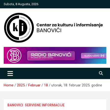
Skip
Subota, 8 Augusta, 2026
to
content
Centar za kulturu i informisanje
Banovići
Home
2025
Februar
18
utorak, 18. februar 2025. godine
BANOVIĆI
SERVISNE INFORMACIJE