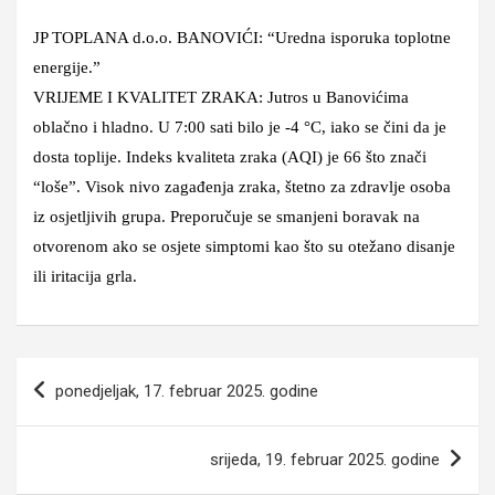
JP TOPLANA d.o.o. BANOVIĆI: “Uredna isporuka toplotne
energije.”
VRIJEME I KVALITET ZRAKA: Jutros u Banovićima
oblačno i hladno. U 7:00 sati bilo je -4 °C, iako se čini da je
dosta toplije. Indeks kvaliteta zraka (AQI) je 66 što znači
“loše”. Visok nivo zagađenja zraka, štetno za zdravlje osoba
iz osjetljivih grupa. Preporučuje se smanjeni boravak na
otvorenom ako se osjete simptomi kao što su otežano disanje
ili iritacija grla.
Navigacija
ponedjeljak, 17. februar 2025. godine
članaka
srijeda, 19. februar 2025. godine