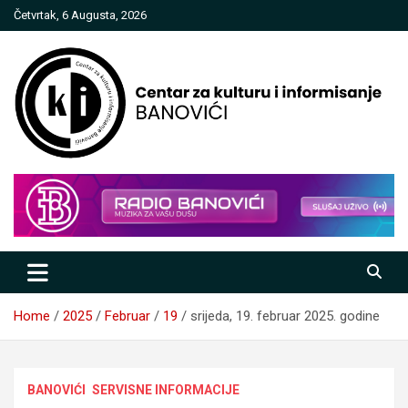
Skip
Četvrtak, 6 Augusta, 2026
to
content
Centar za kulturu i informisanje
Banovići
Home
2025
Februar
19
srijeda, 19. februar 2025. godine
BANOVIĆI
SERVISNE INFORMACIJE