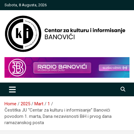
Skip
Subota, 8 Augusta, 2026
to
content
Centar za kulturu i informisanje
Banovići
Home
2025
Mart
1
Čestitka JU “Centar za kulturu i informisanje” Banovići
povodom 1. marta, Dana nezavisnosti BiH i prvog dana
ramazanskog posta