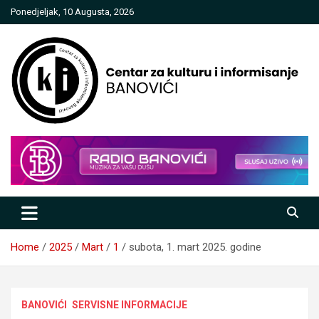
Skip
Ponedjeljak, 10 Augusta, 2026
to
content
Centar za kulturu i informisanje
Banovići
Home
2025
Mart
1
subota, 1. mart 2025. godine
BANOVIĆI
SERVISNE INFORMACIJE