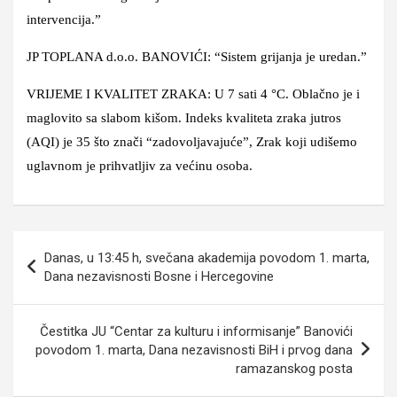
intervencija.”
JP TOPLANA d.o.o. BANOVIĆI: “Sistem grijanja je uredan.”
VRIJEME I KVALITET ZRAKA: U 7 sati 4 °C. Oblačno je i
maglovito sa slabom kišom. Indeks kvaliteta zraka jutros
(AQI) je 35 što znači “zadovoljavajuće”, Zrak koji udišemo
uglavnom je prihvatljiv za većinu osoba.
Navigacija
Danas, u 13:45 h, svečana akademija povodom 1. marta,
članaka
Dana nezavisnosti Bosne i Hercegovine
Čestitka JU “Centar za kulturu i informisanje” Banovići
povodom 1. marta, Dana nezavisnosti BiH i prvog dana
ramazanskog posta