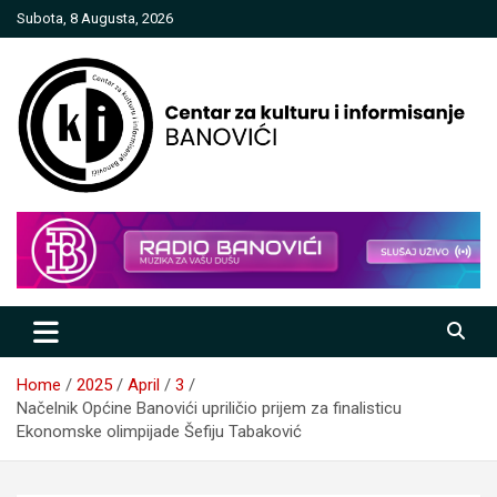
Skip
Subota, 8 Augusta, 2026
to
content
Centar za kulturu i informisanje
Banovići
Home
2025
April
3
Načelnik Općine Banovići upriličio prijem za finalisticu
Ekonomske olimpijade Šefiju Tabaković