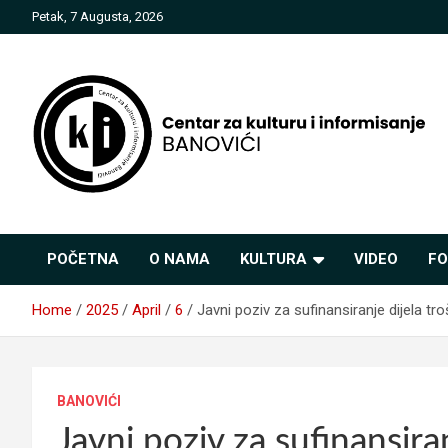
Skip
Petak, 7 Augusta, 2026
to
content
Centar za kulturu i
POČETNA
O NAMA
KULTURA
VIDEO
FO
informisanje Banovići
Home
2025
April
6
Javni poziv za sufinansiranje dijela tr
BANOVIĆI
Javni poziv za sufinansira