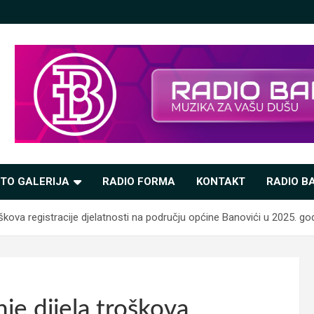
TO GALERIJA
RADIO FORMA
KONTAKT
RADIO BA
oškova registracije djelatnosti na području općine Banovići u 2025. god
nje dijela troškova