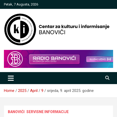
Skip
Petak, 7 Augusta, 2026
to
content
Centar za kulturu i informisanje
Banovići
Home
2025
April
9
srijeda, 9. april 2025. godine
BANOVIĆI
SERVISNE INFORMACIJE