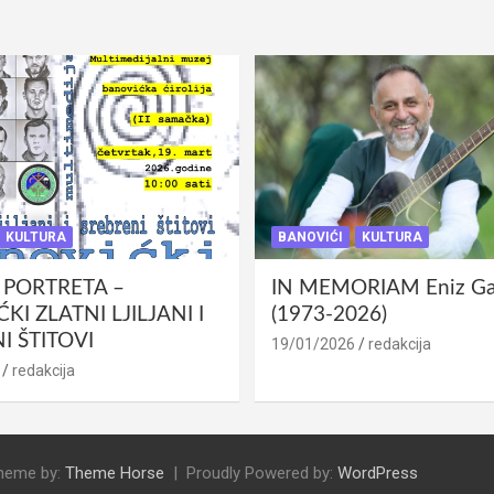
KULTURA
BANOVIĆI
KULTURA
 PORTRETA –
IN MEMORIAM Eniz Gab
KI ZLATNI LJILJANI I
(1973-2026)
I ŠTITOVI
19/01/2026
redakcija
redakcija
heme by:
Theme Horse
Proudly Powered by:
WordPress