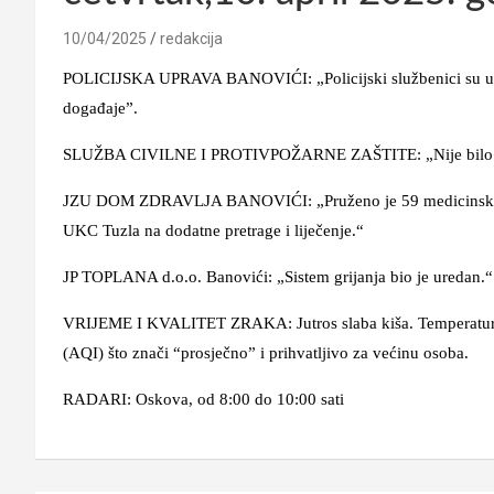
10/04/2025
redakcija
POLICIJSKA UPRAVA BANOVIĆI: „Policijski službenici su u pro
događaje”.
SLUŽBA CIVILNE I PROTIVPOŽARNE ZAŠTITE: „Nije bilo in
JZU DOM ZDRAVLJA BANOVIĆI: „Pruženo je 59 medicinskih us
UKC Tuzla na dodatne pretrage i liječenje.“
JP TOPLANA d.o.o. Banovići: „Sistem grijanja bio je uredan.“
VRIJEME I KVALITET ZRAKA: Jutros slaba kiša. Temperatura u
(AQI) što znači “prosječno” i prihvatljivo za većinu osoba.
RADARI: Oskova, od 8:00 do 10:00 sati