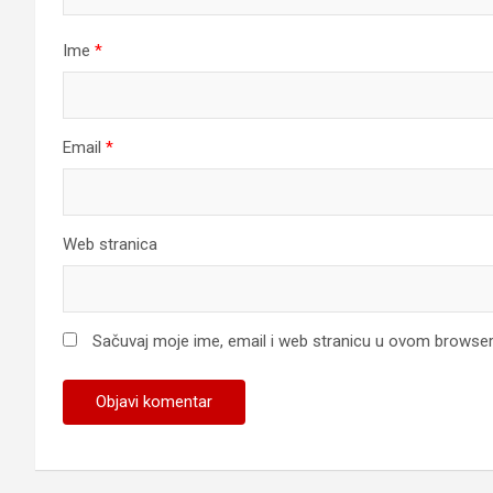
Ime
*
Email
*
Web stranica
Sačuvaj moje ime, email i web stranicu u ovom browse