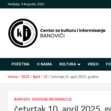
Skip
Nedjelja, 9 Augusta, 2026
to
content
Centar za kulturu i
POČETNA
O NAMA
KULTURA
VIDEO
FO
informisanje Banovići
Home
2025
April
10
četvrtak,10. april 2025. godine
BANOVIĆI
SERVISNE INFORMACIJE
četvrtak,10. april 2025. 