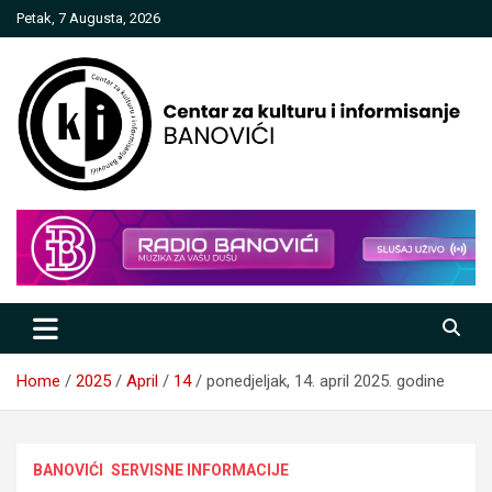
Skip
Petak, 7 Augusta, 2026
to
content
Centar za kulturu i informisanje
Banovići
Home
2025
April
14
ponedjeljak, 14. april 2025. godine
BANOVIĆI
SERVISNE INFORMACIJE