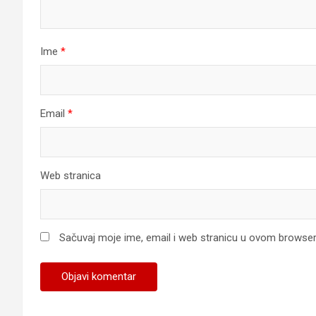
Ime
*
Email
*
Web stranica
Sačuvaj moje ime, email i web stranicu u ovom browse