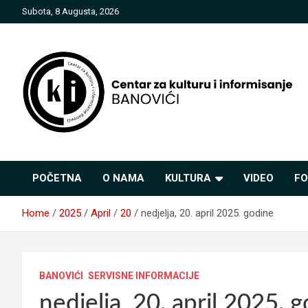
Skip
Subota, 8 Augusta, 2026
to
content
Centar za kulturu i
POČETNA
O NAMA
KULTURA
VIDEO
FO
informisanje Banovići
Home
2025
April
20
nedjelja, 20. april 2025. godine
BANOVIĆI
SERVISNE INFORMACIJE
nedjelja, 20. april 2025. 