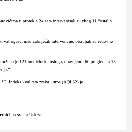
ićima u protekla 24 sata intervenisali su zbog 11 “ostalih
asci nisu zabilježili intervencije, obavljali su redovne
ena je 121 medicinska usluga, obavljeno 60 pregleda a 13
enje.”
 Indeks kvaliteta zraka jutros (AQI 32) je
ernicima sretan Uskrs.