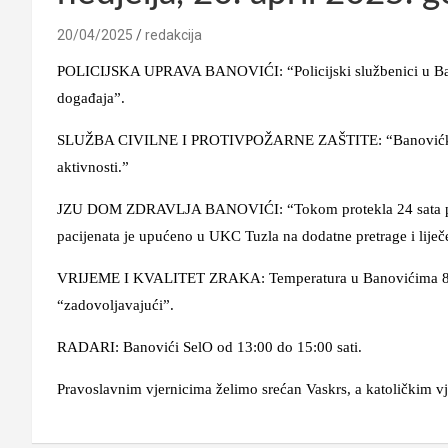
20/04/2025
redakcija
POLICIJSKA UPRAVA BANOVIĆI: “Policijski službenici u Banov
događaja”.
SLUŽBA CIVILNE I PROTIVPOŽARNE ZAŠTITE: “Banovićki vatrog
aktivnosti.”
JZU DOM ZDRAVLJA BANOVIĆI: “Tokom protekla 24 sata pruž
pacijenata je upućeno u UKC Tuzla na dodatne pretrage i liječ
VRIJEME I KVALITET ZRAKA: Temperatura u Banovićima 8 °C.
“zadovoljavajući”.
RADARI: Banovići SelO od 13:00 do 15:00 sati.
Pravoslavnim vjernicima želimo srećan Vaskrs, a katoličkim vj