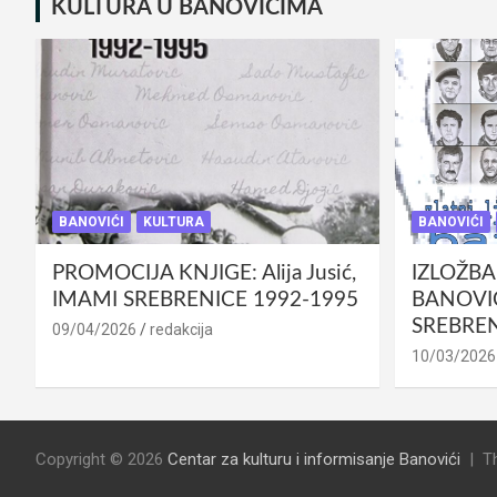
KULTURA U BANOVIĆIMA
BANOVIĆI
KULTURA
BANOVIĆI
PROMOCIJA KNJIGE: Alija Jusić,
IZLOŽBA
IMAMI SREBRENICE 1992-1995
BANOVIĆ
SREBREN
09/04/2026
redakcija
10/03/2026
Copyright © 2026
Centar za kulturu i informisanje Banovići
T