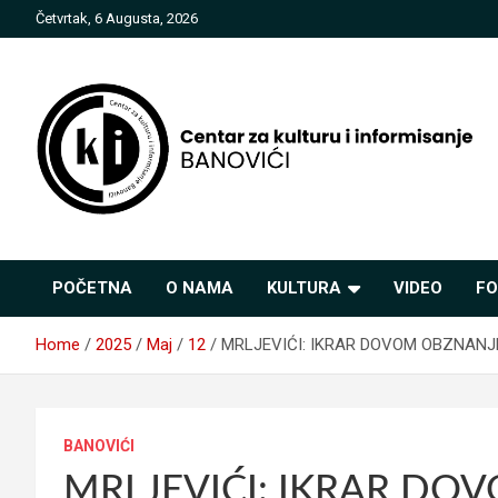
Skip
Četvrtak, 6 Augusta, 2026
to
content
Centar za kulturu i
POČETNA
O NAMA
KULTURA
VIDEO
FO
informisanje Banovići
Home
2025
Maj
12
MRLJEVIĆI: IKRAR DOVOM OBZNANJ
BANOVIĆI
MRLJEVIĆI: IKRAR D