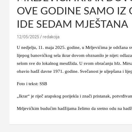
OVE GODINE SAMO IZ 
IDE SEDAM MJEŠTANA
12/05/2025
redakcija
U nedjelju, 11. maja 2025. godine, u Mrljevićima je održana s
lijepog banovićkog sela ikrar dovom obznanilo je nijet: odlaza
selom sve do lokalnog mesdžida. U svom obraćanju hfz. Mirsad 
obavio hadž davne 1971. godine. Svečanost je uljepšana i li
Foto i tekst: SSB
„Ikrar“ je riječ arapskog porijekla i znači pristanak, potvrđiva
Mrljevićkim budućim hadžijama želimo da sretno odu na hadž i