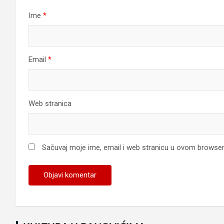
Ime
*
Email
*
Web stranica
Sačuvaj moje ime, email i web stranicu u ovom browse