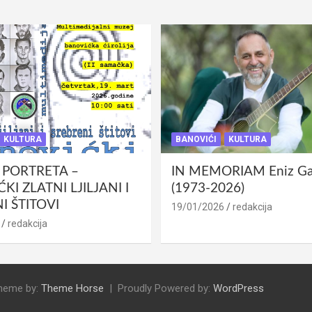
KULTURA
BANOVIĆI
KULTURA
 PORTRETA –
IN MEMORIAM Eniz Gab
KI ZLATNI LJILJANI I
(1973-2026)
I ŠTITOVI
19/01/2026
redakcija
redakcija
heme by:
Theme Horse
Proudly Powered by:
WordPress