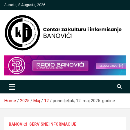
Skip
Subota, 8 Augusta, 2026
to
content
Centar za kulturu i informisanje
Banovići
Home
2025
Maj
12
ponedjeljak, 12. maj 2025. godine
BANOVIĆI
SERVISNE INFORMACIJE