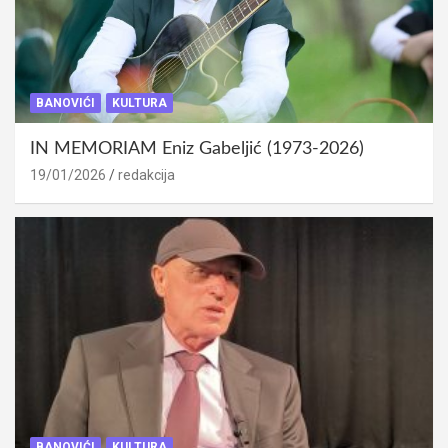
BANOVIĆI
KULTURA
IN MEMORIAM Eniz Gabeljić (1973-2026)
19/01/2026
redakcija
BANOVIĆI
KULTURA