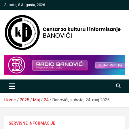
Skip
Subota, 8 Augusta, 2026
to
content
Centar za kulturu i informisanje
Banovići
Home
2025
Maj
24
Banovići, subota, 24. maj 2025.
SERVISNE INFORMACIJE