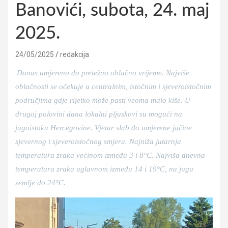
Banovići, subota, 24. maj
2025.
24/05/2025
redakcija
Danas umjereno do pretežno oblačno vrijeme. Najviše
oblačnosti se očekuje u centralnim, istočnim i sjeveroistočnim
područjima gdje rijetko može pasti veoma malo kiše. U
drugoj polovini dana lokalni pljuskovi su mogući na
jugoistoku Hercegovine. Vjetar slab do umjerene jačine
sjevernog i sjeveroistočnog smjera. Najniža jutarnja
temperatura zraka većinom između 3 i 8°C. Najviša dnevna
temperatura zraka uglavnom između 14 i 19°C, na jugu
zemlje do 24°C.