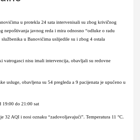
ićima u protekla 24 sata intervenisali su zbog krivičnog
bog nepoštivanja javnog reda i mira odnosno “odluke o radu
h službenika u Banovićima uslijedile su i zbog 4 ostala
gasci nisu imali intervencija, obavljali su redovne
luge, obavljena su 54 pregleda a 9 pacijenata je upućeno u
 19:00 do 21:00 sat
 32 AQI i nosi oznaku “zadovoljavajući”. Temperatura 11 °C.