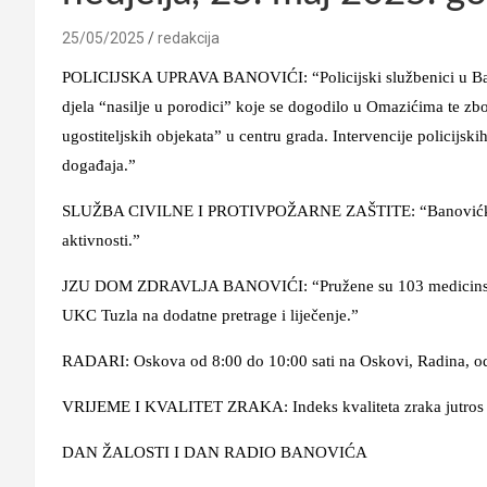
25/05/2025
redakcija
POLICIJSKA UPRAVA BANOVIĆI: “Policijski službenici u Banov
djela “nasilje u porodici” koje se dogodilo u Omazićima te z
ugostiteljskih objekata” u centru grada. Intervencije policijski
događaja.”
SLUŽBA CIVILNE I PROTIVPOŽARNE ZAŠTITE: “Banovićki vatro
aktivnosti.”
JZU DOM ZDRAVLJA BANOVIĆI: “Pružene su 103 medicinske us
UKC Tuzla na dodatne pretrage i liječenje.”
RADARI: Oskova od 8:00 do 10:00 sati na Oskovi, Radina, od
VRIJEME I KVALITET ZRAKA: Indeks kvaliteta zraka jutros je
DAN ŽALOSTI I DAN RADIO BANOVIĆA