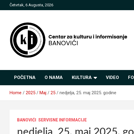
Skip
Četvrtak, 6 Augusta, 2026
to
content
Centar za kulturu i
POČETNA
O NAMA
KULTURA
VIDEO
FO
informisanje Banovići
Home
2025
Maj
25
nedjelja, 25. maj 2025. godine
BANOVIĆI
SERVISNE INFORMACIJE
nedjelja, 25. maj 2025. g