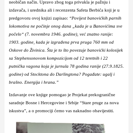
neobičan način. Upravo zbog toga privukla je pažnju i
izdavača, i urednika ali i recenzenta Safeta Berbića koji je u
predgovoru ovoj knjizi zapisao:
“Povijest banovićkih parnih
lokomotiva ne počinje onog dana „kada je u Banovićima sve
počelo“ (7. novembra 1946. godine), već znatno ranije:
1903. godine, kada je izgrađena prva pruga 760 mm od
Oskove do Živinica. Šta je to što povezuje banovićki kolosijek
sa Stephensonovom kompozicijom od 12 teretnih i 22
putnička vagona koja je jurnula 78 godina ranije (27.9.1825.
godine) od Stocktona do Darlingtona? Pogađate: ugalj i
brašno. Energija i hrana.”
Izdavanje ove knjige pomogao je Projekat prekogranične
saradnje Bosne i Hercegovine i Srbije “Stare pruge za nova
iskustva”, a o promociji ćemo vas naknadno obavijestiti.