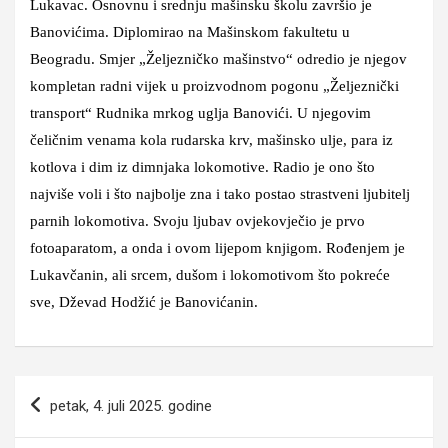
Lukavac. Osnovnu i srednju mašinsku školu završio je
Banovićima. Diplomirao na Mašinskom fakultetu u
Beogradu. Smjer „Željezničko mašinstvo“ odredio je njegov
kompletan radni vijek u proizvodnom pogonu „Željeznički
transport“ Rudnika mrkog uglja Banovići. U njegovim
čeličnim venama kola rudarska krv, mašinsko ulje, para iz
kotlova i dim iz dimnjaka lokomotive. Radio je ono što
najviše voli i što najbolje zna i tako postao strastveni ljubitelj
parnih lokomotiva. Svoju ljubav ovjekovječio je prvo
fotoaparatom, a onda i ovom lijepom knjigom. Rođenjem je
Lukavčanin, ali srcem, dušom i lokomotivom što pokreće
sve, Dževad Hodžić je Banovićanin.
Navigacija
petak, 4. juli 2025. godine
članaka