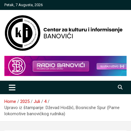
Skip
Petak, 7 Augusta, 2026
to
content
Centar za kulturu i informisanje
Banovići
Home
2025
Juli
4
Upravo iz štamparije: Dževad Hodžić, Bosnicshe Spur (Parne
lokomotive banovićkog rudnika)