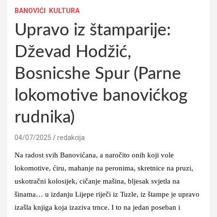
BANOVIĆI
KULTURA
Upravo iz štamparije:
Dževad Hodžić,
Bosnicshe Spur (Parne
lokomotive banovićkog
rudnika)
04/07/2025
redakcija
Na radost svih Banovićana, a naročito onih koji vole
lokomotive, ćiru, mahanje na peronima, skretnice na pruzi,
uskotračni kolosijek, cičanje mašina, bljesak svjetla na
šinama… u izdanju Lijepe riječi iz Tuzle, iz štampe je upravo
izašla knjiga koja izaziva trnce. I to na jedan poseban i