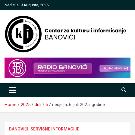
Skip
Nedjelja, 9 Augusta, 2026
to
content
Centar za kulturu i informisanje
Banovići
Home
2025
Juli
6
nedjelja, 6. juli 2025. godine
BANOVIĆI
SERVISNE INFORMACIJE