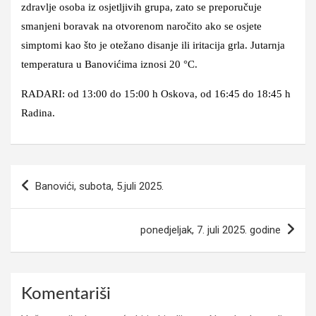
zdravlje osoba iz osjetljivih grupa, zato se preporučuje
smanjeni boravak na otvorenom naročito ako se osjete
simptomi kao što je otežano disanje ili iritacija grla. Jutarnja
temperatura u Banovićima iznosi 20 °C.
RADARI: od 13:00 do 15:00 h Oskova, od 16:45 do 18:45 h
Radina.
Navigacija
Banovići, subota, 5.juli 2025.
članaka
ponedjeljak, 7. juli 2025. godine
Komentariši