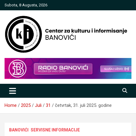
Skip
Subota, 8 Augusta, 2026
to
content
Centar za kulturu i informisanje
Banovići
Home
2025
Juli
31
četvrtak, 31. juli 2025. godine
BANOVIĆI
SERVISNE INFORMACIJE