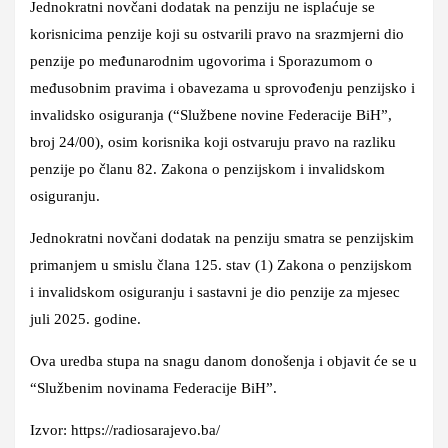
Jednokratni novčani dodatak na penziju ne isplaćuje se
korisnicima penzije koji su ostvarili pravo na srazmjerni dio
penzije
po međunarodnim ugovorima
i
Sporazumom o
međusobnim pravima i obavezama
u sprovođenju penzijsko i
invalidsko osiguranja (“Službene novine Federacije BiH”,
broj 24/00), osim korisnika koji ostvaruju pravo na razliku
penzije po članu 82. Zakona o penzijskom i invalidskom
osiguranju.
Jednokratni novčani dodatak na penziju
smatra se penzijskim
primanjem
u smislu člana 125. stav (1) Zakona o penzijskom
i invalidskom osiguranju i
sastavni je dio penzije
za mjesec
juli 2025. godine.
Ova uredba stupa na snagu danom donošenja i objavit će se u
“Službenim novinama Federacije BiH”.
Izvor: https://radiosarajevo.ba/