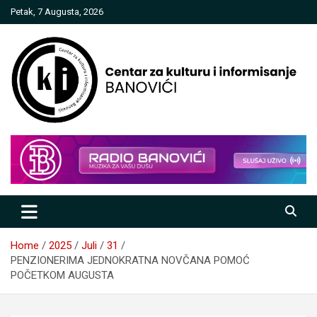
Skip
Petak, 7 Augusta, 2026
to
content
Centar za kulturu i informisanje
Banovići
Home
2025
Juli
31
PENZIONERIMA JEDNOKRATNA NOVČANA POMOĆ
POČETKOM AUGUSTA