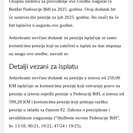
Ukupna sredstva
za provođenje ove Uredbe
osigurat će
Budžet Federacije BiH
za 2025. godinu. Ovaj dodatak bit
će
sastavni dio penzije za juli 2025.
godine, što znači da će
biti
isplaćen u augustu ove godine.
Jednokratni novčani dodatak na penziju
isplaćuje se samo
korisnicima penzija koji su zatečeni u isplati na dan stupanja
na snagu ove uredbe
, navodi se.
Detalji vezani za isplatu
Jednokratni novčani dodatak na penziju u iznosu od
250,00
KM
isplaćuje se korisnicima penzije
koji ostvaruju pravo na
penziju u iznosu najniže penzije
u Federaciji BiH, u iznosu od
599,28 KM i
korisnicima penzije koji primaju razliku
penzije
u skladu sa članom 82. Zakona o penzijskom i
invalidskom osiguranju (“Službene novine Federacije BiH”,
br. 13/18, 90/21, 19/22, 47/24 i 19/25).