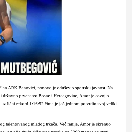
lan ARK Banovići, ponovo je oduševio sportsku javnost. Na
i državno prvenstvo Bosne i Hercegovine, Amor je osvojio
uz lični rekord 1:16:52 čime je još jednom potvrdio svoj veliki
ovog talentovanog mladog trkača. Već ranije, Amor je skrenuo
og, osvojio titulu državnog prvaka na 5000 metara na stazi,