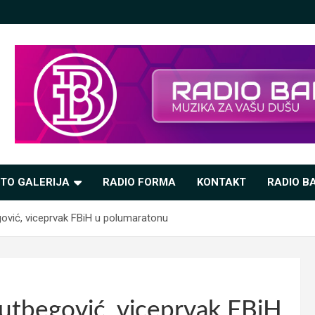
TO GALERIJA
RADIO FORMA
KONTAKT
RADIO BA
vić, viceprvak FBiH u polumaratonu
tbegović, viceprvak FBiH