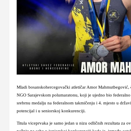
Mladi bosanskohercegovački atletičar Amor Mahmutbegović, č
NGO Sarajevskom polumaratonu, koji je ujedno bio federalno 
srebrnu medalju na federalnom takmičenju i 4. mjesto u državi 
potencijal i u seniorskoj konkurenciji.
Titula viceprvaka je samo jedan u nizu odličnih rezultata za 
pažnju na sebe u juniorskoj konkurenciji kada je, između ostal