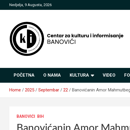
Skip
Nedjelja, 9 Augusta, 2026
to
content
Centar za kulturu i
POČETNA
O NAMA
KULTURA
VIDEO
FO
informisanje Banovići
Home
2025
Septembar
22
Banovićanin Amor Mahmutbego
BANOVIĆI
BIH
Banovićanin Amor Mahmu