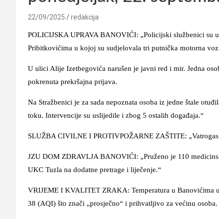
22/09/2025
redakcija
POLICIJSKA UPRAVA BANOVIĆI: „Policijski službenici su u pr
Pribitkovićima u kojoj su sudjelovala tri putnička motorna vozil
U ulici Alije Izetbegovića narušen je javni red i mir. Jedna o
pokrenuta prekršajna prijava.
Na Stražbenici je za sada nepoznata osoba iz jedne štale otuđil
toku. Intervencije su uslijedile i zbog 5 ostalih događaja.“
SLUŽBA CIVILNE I PROTIVPOŽARNE ZAŠTITE: „Vatrogasna jed
JZU DOM ZDRAVLJA BANOVIĆI: „Pruženo je 110 medicinskih u
UKC Tuzla na dodatne pretrage i liječenje.“
VRIJEME I KVALITET ZRAKA: Temperatura u Banovićima u 7:00 
38 (AQI) što znači „prosječno“ i prihvatljivo za većinu osoba.