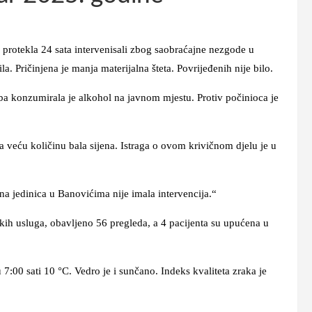
otekla 24 sata intervenisali zbog saobraćajne nezgode u
a. Pričinjena je manja materijalna šteta. Povrijeđenih nije bilo.
soba konzumirala je alkohol na javnom mjestu. Protiv počinioca je
a veću količinu bala sijena. Istraga o ovom krivičnom djelu je u
inica u Banovićima nije imala intervencija.“
sluga, obavljeno 56 pregleda, a 4 pacijenta su upućena u
sati 10 °C. Vedro je i sunčano. Indeks kvaliteta zraka je