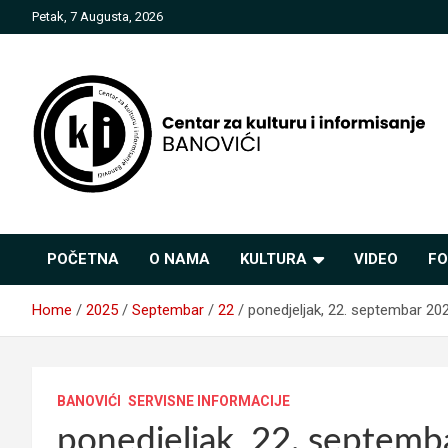
Skip
Petak, 7 Augusta, 2026
to
content
Centar za kulturu i
POČETNA
O NAMA
KULTURA
VIDEO
FO
informisanje Banovići
Home
2025
Septembar
22
ponedjeljak, 22. septembar 20
BANOVIĆI
SERVISNE INFORMACIJE
ponedjeljak, 22. septemb