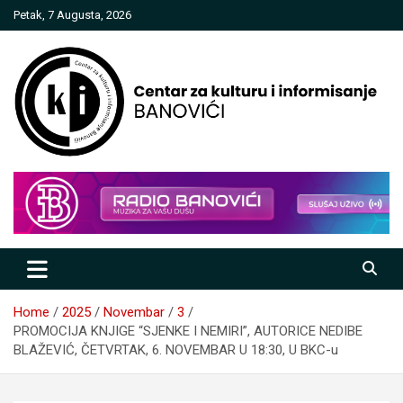
Skip
Petak, 7 Augusta, 2026
to
content
Centar za kulturu i informisanje
Banovići
Home
2025
Novembar
3
PROMOCIJA KNJIGE “SJENKE I NEMIRI”, AUTORICE NEDIBE
BLAŽEVIĆ, ČETVRTAK, 6. NOVEMBAR U 18:30, U BKC-u