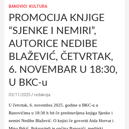
BANOVIĆI
KULTURA
PROMOCIJA KNJIGE
“SJENKE I NEMIRI”,
AUTORICE NEDIBE
BLAŽEVIĆ, ČETVRTAK,
6. NOVEMBAR U 18:30,
U BKC-u
03/11/2025
redakcija
U četvrtak, 6. novembra 2025. godine u BKC-u u
Banovićima u 18:30 h bit će predstavljena knjiga Sjenke i
nemiri Nedibe Blažević. O knjizi će govoriti Aida Horvat i
Mina Brkić. Pokrovitelj je općina Banovići, medijski