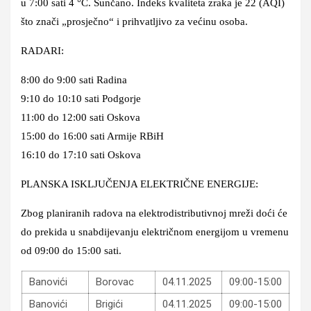
u 7:00 sati 4 °C. Sunčano. Indeks kvaliteta zraka je 22 (AQI)
što znači „prosječno“ i prihvatljivo za većinu osoba.
RADARI:
8:00 do 9:00 sati Radina
9:10 do 10:10 sati Podgorje
11:00 do 12:00 sati Oskova
15:00 do 16:00 sati Armije
R
BiH
16:10 do 17:10 sati Oskova
PLANSKA ISKLJUČENJA ELEKTRIČNE ENERGIJE:
Zbog planiranih radova na elektrodistributivnoj mreži doći će
do prekida u snabdijevanju električnom energijom u vremenu
od 09:00 do 15:00 sati.
Banovići
Borovac
04.11.2025
09:00-15:00
Banovići
Brigići
04.11.2025
09:00-15:00