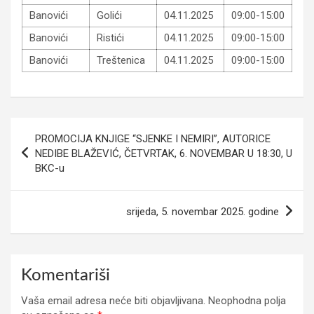
Banovići
Golići
04.11.2025
09:00-15:00
Banovići
Ristići
04.11.2025
09:00-15:00
Banovići
Treštenica
04.11.2025
09:00-15:00
Navigacija
PROMOCIJA KNJIGE “SJENKE I NEMIRI”, AUTORICE
članaka
NEDIBE BLAŽEVIĆ, ČETVRTAK, 6. NOVEMBAR U 18:30, U
BKC-u
srijeda, 5. novembar 2025. godine
Komentariši
Vaša email adresa neće biti objavljivana.
Neophodna polja