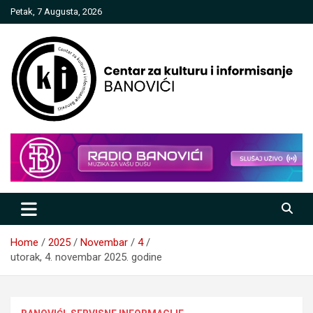
Skip
Petak, 7 Augusta, 2026
to
content
Centar za kulturu i informisanje
Banovići
Home
2025
Novembar
4
utorak, 4. novembar 2025. godine