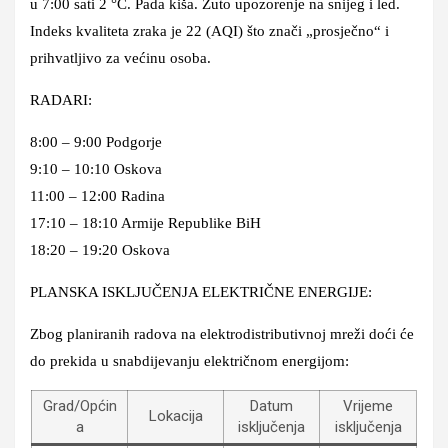
u 7:00 sati 2 °C. Pada kiša. Žuto upozorenje na snijeg i led.
Indeks kvaliteta zraka je 22 (AQI) što znači „prosječno“ i
prihvatljivo za većinu osoba.
RADARI:
8:00 – 9:00 Podgorje
9:10 – 10:10 Oskova
11:00 – 12:00 Radina
17:10 – 18:10 Armije Republike BiH
18:20 – 19:20 Oskova
PLANSKA ISKLJUČENJA ELEKTRIČNE ENERGIJE:
Zbog planiranih radova na elektrodistributivnoj mreži doći će
do prekida u snabdijevanju električnom energijom:
Grad/Općin
Datum
Vrijeme
Lokacija
a
isključenja
isključenja