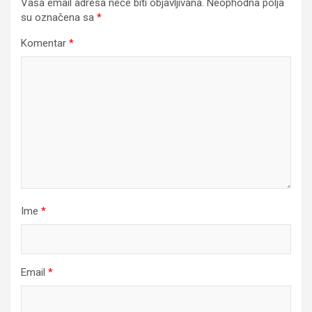
Vaša email adresa neće biti objavljivana.
Neophodna polja
su označena sa
*
Komentar
*
Ime
*
Email
*