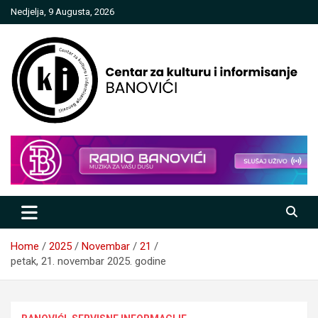
Skip
Nedjelja, 9 Augusta, 2026
to
content
Centar za kulturu i informisanje
Banovići
Home
2025
Novembar
21
petak, 21. novembar 2025. godine