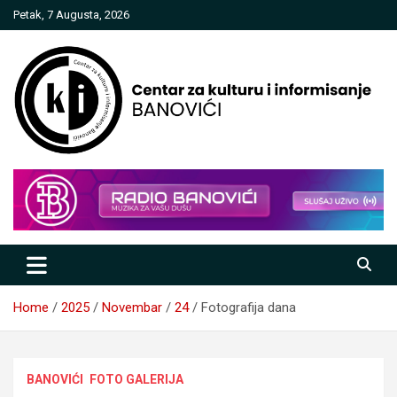
Skip
Petak, 7 Augusta, 2026
to
content
Centar za kulturu i informisanje
Banovići
Home
2025
Novembar
24
Fotografija dana
BANOVIĆI
FOTO GALERIJA