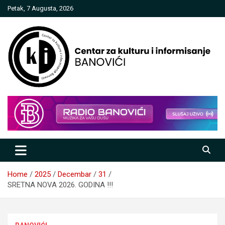
Skip
Petak, 7 Augusta, 2026
to
content
Centar za kulturu i informisanje
Banovići
Home
2025
Decembar
31
SRETNA NOVA 2026. GODINA !!!