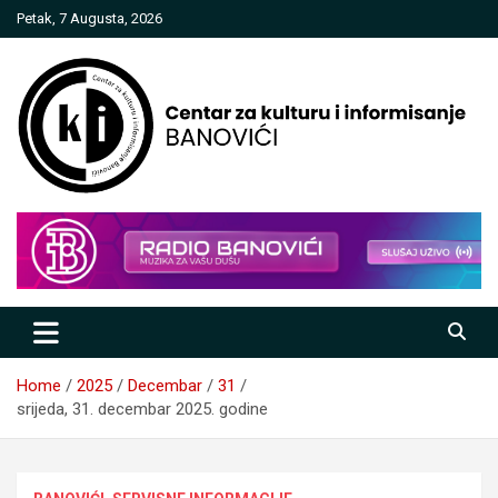
Skip
Petak, 7 Augusta, 2026
to
content
Centar za kulturu i informisanje
Banovići
Home
2025
Decembar
31
srijeda, 31. decembar 2025. godine