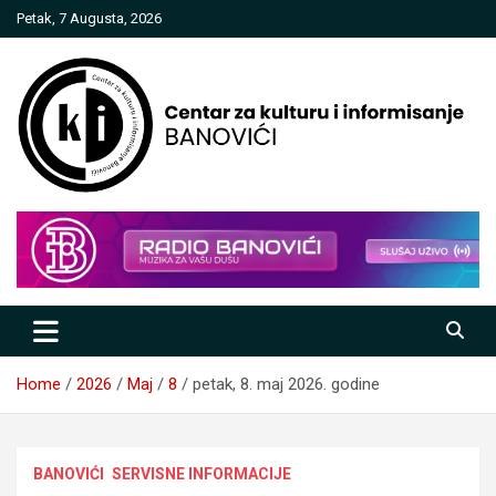
Skip
Petak, 7 Augusta, 2026
to
content
Centar za kulturu i informisanje
Banovići
Home
2026
Maj
8
petak, 8. maj 2026. godine
BANOVIĆI
SERVISNE INFORMACIJE