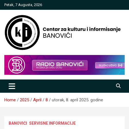
Skip
Petak, 7 Augusta, 2026
to
content
Centar za kulturu i informisanje
Banovići
Home
2025
April
8
utorak, 8. april 2025. godine
BANOVIĆI
SERVISNE INFORMACIJE