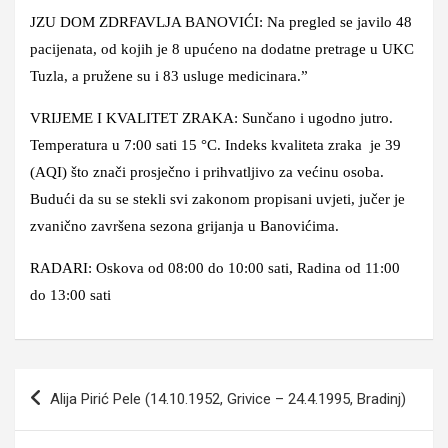
JZU DOM ZDRFAVLJA BANOVIĆI: Na pregled se javilo 48
pacijenata, od kojih je 8 upućeno na dodatne pretrage u UKC
Tuzla, a pružene su i 83 usluge medicinara.”
VRIJEME I KVALITET ZRAKA: Sunčano i ugodno jutro.
Temperatura u 7:00 sati 15 °C. Indeks kvaliteta zraka je 39
(AQI) što znači prosječno i prihvatljivo za većinu osoba.
Budući da su se stekli svi zakonom propisani uvjeti, jučer je
zvanično završena sezona grijanja u Banovićima.
RADARI: Oskova od 08:00 do 10:00 sati, Radina od 11:00
do 13:00 sati
Navigacija
Alija Pirić Pele (14.10.1952, Grivice – 24.4.1995, Bradinj)
članaka