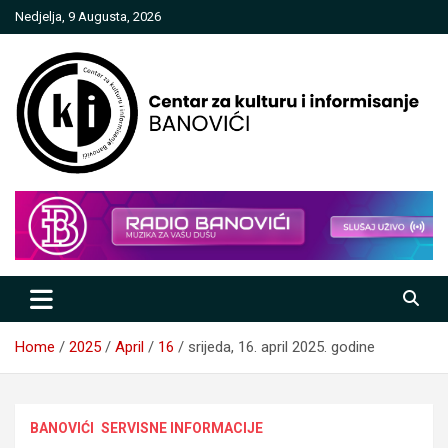
Skip
Nedjelja, 9 Augusta, 2026
to
content
Centar za kulturu i informisanje
Banovići
Home
2025
April
16
srijeda, 16. april 2025. godine
BANOVIĆI
SERVISNE INFORMACIJE